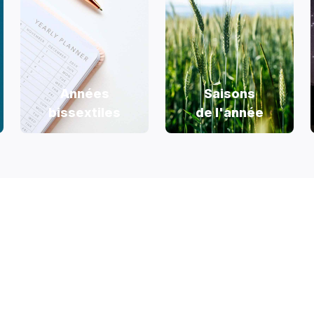
Années
Saisons
bissextiles
de l'année