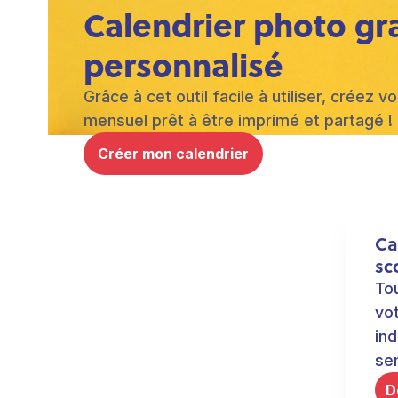
Calendrier photo gra
personnalisé
Grâce à cet outil facile à utiliser, créez
mensuel prêt à être imprimé et partagé !
Créer mon calendrier
Ca
sc
To
vot
in
sem
D