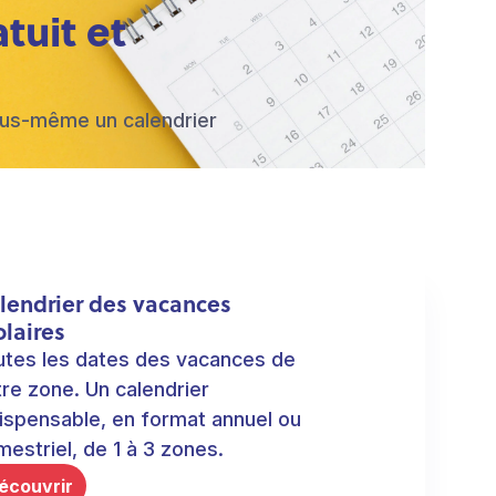
tuit et
 vous-même un calendrier
lendrier des vacances
olaires
utes les dates des vacances de
re zone. Un calendrier
dispensable, en format annuel ou
estriel, de 1 à 3 zones.
écouvrir