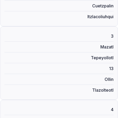
Cuetzpalin
Itzlacoliuhqui
3
Mazatl
Tepeyollotl
13
Ollin
Tlazolteotl
4