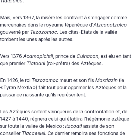
Tlatelolco
.
Mais, vers 1367, la misère les contraint à s'engager comme
mercenaires dans le royaume tépanèque d'
Atzcapotzalco
gouverné par
Tezozomoc
. Les cités-Etats de la vallée
tombent les unes après les autres.
Vers 1376
Acamapichtli
, prince de
Culhacan
, est élu en tant
que premier
Tlatoani
(roi-prêtre) des Aztèques.
En 1426, le roi
Tezozomoc
meurt et son fils
Maxtlazin
(le
«
Tyran Mextla
») fait tout pour opprimer les Aztèques et la
puissance naissante qu'ils représentent.
Les Aztèques sortent vainqueurs de la confrontation et, de
1427 à 1440, régnera celui qui établira l'hégémonie aztèque
sur toute la vallée de Mexico
:
Itzcoatl
assisté de son
conseiller
Tlacaeelel
. Ce dernier remplira ses fonctions de