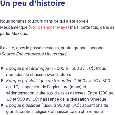
Un peu d'histoire
Nous sommes toujours dans ce qui a été appelé
Mésoamérique (
voir calendrier Maya
) mais, cette fois, dans sa
partie Mexique.
Il existe, dans le passé mexicain, quatre grandes périodes
(
Source Encyclopædia Universalis
)
:
Époque
précéramique
(15 000 à 1 500 av. J.C)
: tribus
nomades de chasseurs-collecteurs
Époque
préclassique ou formative
(1 500 av. J.C à 300
ap. J.C)
: apparition de l'agriculture (maïs) et
sédentérisation, culte aux dieux et déesses. Entre 1200 av.
J.C et 900 av. J.C
: naissance de la civilisation Olmèque
Époque
classique
(jusqu'à 900 ap. J.C)
: apparitions de
grands centres religieux et naissance du phénomène