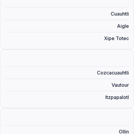
Cuauhtli
Aigle
Xipe Totec
Cozcacuauhtli
Vautour
Itzpapalotl
Ollin