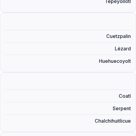
Tepeyollotl
Cuetzpalin
Lézard
Huehuecoyolt
Coatl
Serpent
Chalchihuitlicue