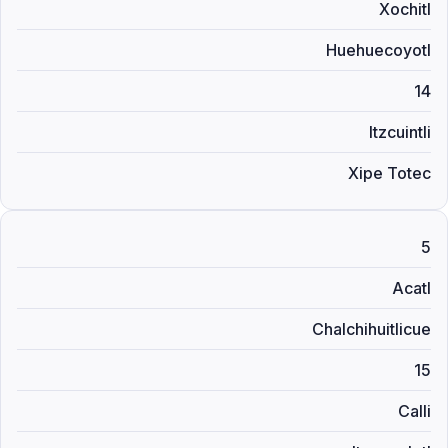
Xochitl
Huehuecoyotl
14
Itzcuintli
Xipe Totec
5
Acatl
Chalchihuitlicue
15
Calli