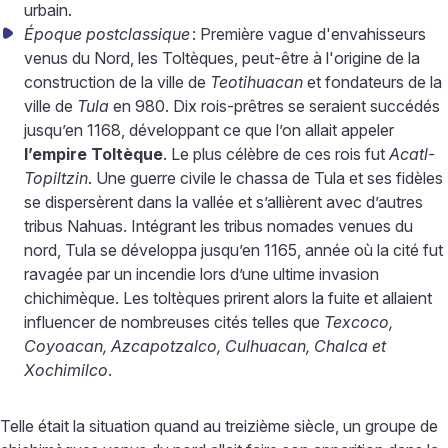
urbain.
Époque
postclassique
: Première vague d'envahisseurs
venus du Nord, les Toltèques, peut-être à l'origine de la
construction de la ville de
Teotihuacan
et fondateurs de la
ville de
Tula
en 980. Dix rois-prêtres se seraient succédés
jusqu’en 1168, développant ce que l’on allait appeler
l’empire Toltèque
. Le plus célèbre de ces rois fut
Acatl-
Topiltzin
. Une guerre civile le chassa de Tula et ses fidèles
se dispersèrent dans la vallée et s’allièrent avec d’autres
tribus Nahuas. Intégrant les tribus nomades venues du
nord, Tula se développa jusqu’en 1165, année où la cité fut
ravagée par un incendie lors d’une ultime invasion
chichimèque. Les toltèques prirent alors la fuite et allaient
influencer de nombreuses cités telles que
Texcoco,
Coyoacan, Azcapotzalco, Culhuacan, Chalca et
Xochimilco
.
Telle était la situation quand au treizième siècle, un groupe de