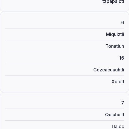
Itzpapalotl
6
Miquiztli
Tonatiuh
16
Cozcacuauhtli
Xolotl
7
Quiahuitl
Tlaloc