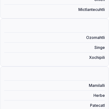
Mictlantecuhtli
Ozomahtli
Singe
Xochipili
Mamilalli
Herbe
Patecatl