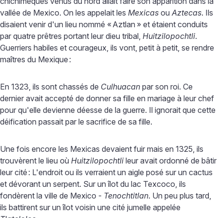
chichimèques venus du nord allait faire son apparition dans la
vallée de Mexico. On les appelait les
Mexicas
ou
Aztecas
. Ils
disaient venir d'un lieu nommé «
Aztlan
» et étaient conduits
par quatre prêtres portant leur dieu tribal,
Huitzilopochtli
.
Guerriers habiles et courageux, ils vont, petit à petit, se rendre
maîtres du Mexique
:
En 1323, ils sont chassés de
Culhuacan
par son roi. Ce
dernier avait accepté de donner sa fille en mariage à leur chef
pour qu'elle devienne déesse de la guerre. Il ignorait que cette
déification passait par le sacrifice de sa fille.
Une fois encore les Mexicas devaient fuir mais en 1325, ils
trouvèrent le lieu où
Huitzilopochtli
leur avait ordonné de bâtir
leur cité
: L'endroit ou ils verraient un aigle posé sur un cactus
et dévorant un serpent. Sur un îlot du lac Texcoco, ils
fondèrent la ville de Mexico -
Tenochtitlan
. Un peu plus tard,
ils battirent sur un îlot voisin une cité jumelle appelée