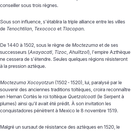
conseiller sous trois règnes.
Sous son influence, s'établira la triple alliance entre les villes
de
Tenochtilan
,
Texococo
et
Tlacopan
.
De 1440 à 1502, sous le règne de
Moctezuma
et de ses
successeurs (
Axayacatl
,
Tizoc
,
Ahuiltzol
), l'empire Azthèque
ne cessera de s'étendre. Seules quelques régions résisteront
à la pression aztèque.
Moctezuma Xocoyotzun
(1502
-
1520), lui, paralysé par le
souvenir des anciennes traditions toltèques, croira reconnaître
en Hernan Cortès le roi toltèque
Quetzalcoatl
(le Serpent à
plumes) ainsi qu'il avait été prédit. À son invitation les
conquistadores pénètrent à Mexico le 8 novembre 1519.
Malgré un sursaut de résistance des aztèques en 1520, le