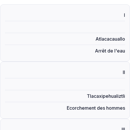
I
Atlacacauallo
Arrêt de l'eau
II
Tlacaxipehualiztli
Ecorchement des hommes
III