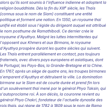
alors qu'ils sont soumis à l'influence indienne et adoptent la
e
religion bouddhiste. Dès la fin du XIII
siècle, les Thaïs
(connus sous le nom de Siam) constituent une entité
politique et forment une nation. En 1350, un royaume thaï
unifié est établi sous l'égide du dirigeant auquel est attribué
le nom posthume de Ramathibodi. Ce dernier crée le
royaume d'Ayuthya. Malgré les luttes intermittentes qui
l'opposent aux Khmers et aux Birmans, le royaume
d'Ayuthya prospère durant les quatre siècles qui suivent.
Les Thaïs entrent parallèlement en contact, pas toujours
fraternels, avec divers pays européens et asiatiques, dont
le Portugal, les Pays-Bas, la Grande-Bretagne et la Chine.
En 1767, après un siège de quatre ans, les troupes birmanes
s'emparent d'Ayuthya et détruisent la ville. La domination
birmane sur le Siam est de courte durée et prend fin lors
d'un soulèvement thaï mené par le général Phya Taksin, qui
s'autoproclame roi. À son décès, la couronne revient au
général Phya Chakri, fondateur de l'actuelle dynastie des
rois thaïs, qui règne de 1782 à 1809 sous le nom de Rama