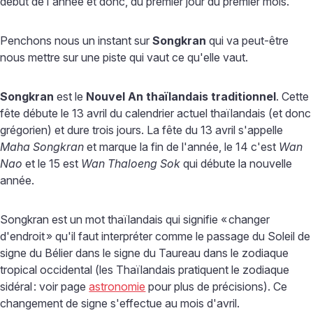
début de l'année et donc, du premier jour du premier mois.
Penchons nous un instant sur
Songkran
qui va peut-être
nous mettre sur une piste qui vaut ce qu'elle vaut.
Songkran
est le
Nouvel An thaïlandais traditionnel
. Cette
fête débute le 13 avril du calendrier actuel thaïlandais (et donc
grégorien) et dure trois jours. La fête du 13 avril s'appelle
Maha Songkran
et marque la fin de l'année, le 14 c'est
Wan
Nao
et le 15 est
Wan Thaloeng Sok
qui débute la nouvelle
année.
Songkran est un mot thaïlandais qui signifie «
changer
d'endroit
» qu'il faut interpréter comme le passage du Soleil de
signe du Bélier dans le signe du Taureau dans le zodiaque
tropical occidental (les Thaïlandais pratiquent le zodiaque
sidéral
: voir page
astronomie
pour plus de précisions). Ce
changement de signe s'effectue au mois d'avril.