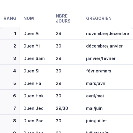
NBRE
RANG
NOM
GRÉGORIEN
JOURS
1
Duen Ai
29
novembre/décembre
2
Duen Yi
30
décembre/janvier
3
Duen Sam
29
janvier/février
4
Duen Si
30
février/mars
5
Duen Ha
29
mars/avril
6
Duen Hok
30
avril/mai
7
Duen Jed
29/30
mai/juin
8
Duen Pad
30
juin/juillet