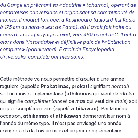
du Gange en prêchant sa «
doctrine
» (dharma), opérant de
nombreuses conversions et organisant sa communauté de
moines. Il mourut fort âgé, à Kusinagara (aujourd’hui Kasia,
à 175 km au nord-ouest de Patna), où il avait fait halte au
cours d’un long voyage à pied, vers 480 avant J.-C. Il entra
alors dans l’insondable et définitive paix de l’«
Extinction
complète
» (parinirvana). Extrait de Encyclopedia
Universalis, complété par mes soins.
Cette méthode va nous permettre d'ajouter à une année
régulière (appelée
Prokatimas, prokati
signifiant
normal
)
soit un mois complémentaire (
athikamas
qui vient de
athika
qui signifie
complémentaire
et de
mas
qui veut dire
mois
) soit
un jour complémentaire (appelé
athikawan
). Par la même
occasion,
athikamas
et
athikawan
donneront leur nom à
l'année du même type. Il n'est pas envisagé une année
comportant à la fois un mois et un jour complémentaire.