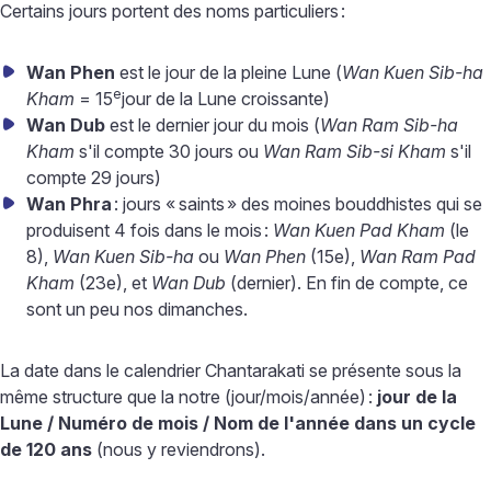
Certains jours portent des noms particuliers
:
Wan Phen
est le jour de la pleine Lune (
Wan Kuen Sib-ha
e
Kham
=
15
jour de la Lune croissante)
Wan Dub
est le dernier jour du mois (
Wan Ram Sib-ha
Kham
s'il compte 30 jours ou
Wan Ram Sib-si Kham
s'il
compte 29 jours)
Wan Phra
: jours «
saints
» des moines bouddhistes qui se
produisent 4 fois dans le mois
:
Wan Kuen Pad Kham
(le
8),
Wan Kuen Sib-ha
ou
Wan Phen
(15e),
Wan Ram Pad
Kham
(23e), et
Wan Dub
(dernier). En fin de compte, ce
sont un peu nos dimanches.
La date dans le calendrier Chantarakati se présente sous la
même structure que la notre (jour/mois/année)
:
jour de la
Lune / Numéro de mois / Nom de l'année dans un cycle
de 120 ans
(nous y reviendrons).