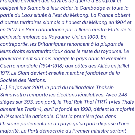
Français envoient des navires de guerre à Bangkok et
obligent les Siamois à leur céder le Cambodge et toute la
partie du Laos située à l'est du Mékong. La France obtient
d'autres territoires siamois à l'ouest du Mékong en 1904 et
en 1907. Le Siam abandonne par ailleurs quatre États de la
péninsule malaise au Royaume-Uni en 1909. En
contrepartie, les Britanniques renoncent à la plupart de
leurs droits extraterritoriaux dans le reste du royaume. Le
gouvernement siamois engage le pays dans la Première
Guerre mondiale (1914-1918) aux côtés des Alliés en juillet
1917. Le Siam devient ensuite membre fondateur de la
Société des Nations.
[...] En janvier 2001, le parti du milliardaire Thaksin
Shinawatra remporte les élections législatives. Avec 248
sièges sur 393, son parti, le Thai Rak Thai (TRT) («
les Thaïs
aiment les Thaïs
»), qu’il a fondé en 1998, détient la majorité
à l’Assemblée nationale. C’est la première fois dans
l’histoire parlementaire du pays qu’un parti dispose d’une
majorité. Le Parti démocrate du Premier ministre sortant