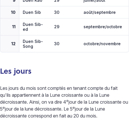
9
Duen Kao
29
juillet/août
10
Duen Sib
30
août/septembre
Duen Sib-
11
29
septembre/octobre
ed
Duen Sib-
12
30
octobre/novembre
Song
Les jours
Les jours du mois sont comptés en tenant compte du fait
qu'ils appartiennent à la Lune croissante ou à la Lune
e
décroissante. Ainsi, on va dire
4
jour de la Lune croissante ou
e
e
5
jour de la lune décroissante. Le
5
jour de la Lune
décroissante correspond en fait au 20 du mois.