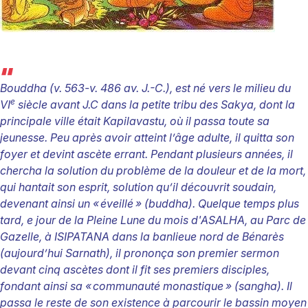
“
Bouddha (v. 563-v. 486 av. J.-C.), est né vers le milieu du
e
VI
siècle avant J.C dans la petite tribu des Sakya, dont la
principale ville était Kapilavastu, où il passa toute sa
jeunesse. Peu après avoir atteint l’âge adulte, il quitta son
foyer et devint ascète errant. Pendant plusieurs années, il
chercha la solution du problème de la douleur et de la mort,
qui hantait son esprit, solution qu’il découvrit soudain,
devenant ainsi un «
éveillé
» (buddha). Quelque temps plus
tard, e jour de la Pleine Lune du mois d'ASALHA, au Parc de
Gazelle, à ISIPATANA dans la banlieue nord de Bénarès
(aujourd’hui Sarnath), il prononça son premier sermon
devant cinq ascètes dont il fit ses premiers disciples,
fondant ainsi sa «
communauté monastique
» (sangha). Il
passa le reste de son existence à parcourir le bassin moyen