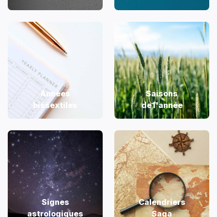
Années
Saisons
bissextiles
de l'année
Signes
Calendriers
astrologiques
Saga