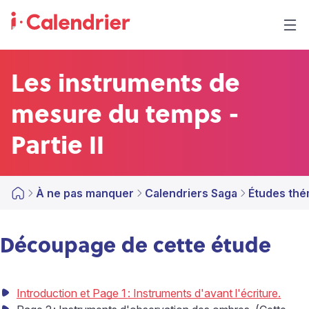
Les instruments de
mesure du temps -
Partie II
À ne pas manquer
Calendriers Saga
Études thé
Découpage de cette étude
Introduction et Page 1
: Instruments d'avant l'écriture.