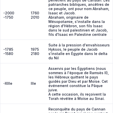
pénètrent au pays de Canaan. Les
patriarches bibliques, ancêtres de
ce peuple, ont pour nom Abraham,
-2000
1760
Isaac et Jacob.
-1750
2010
Abraham, originaire de
Mésopotamie, s'installe dans la
région d'Hébron, son fils Isaac
dans le sud palestinien et Jacob,
fils d'Isaac en Palestine centrale
Suite à la pression d'envahisseurs
-1785
1975
Hyksos, le peuple de Jacob
-1580
2180
s'installe en Égypte dans le delta
du Nil
Asservis par les Égyptiens (nous
sommes à l'époque de Ramsès II),
les Hébreux quittent le pays
guidés par Dieu et par Moïse. Cet
-XIIIe
IIIe
événement constitue la Pâque
juive.
A cette occasion, ils reçoivent la
Torah révélée à Moïse au Sinaï.
Reconquête du pays de Cannan