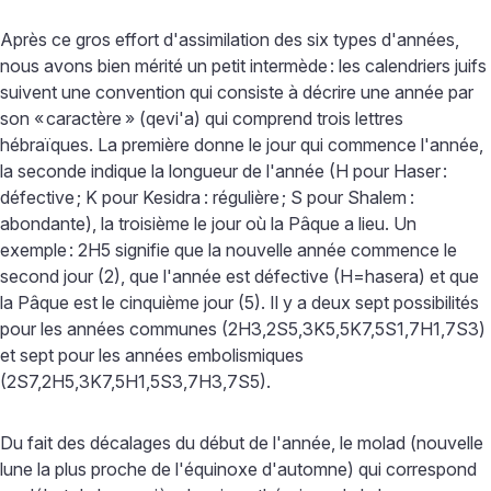
Après ce gros effort d'assimilation des six types d'années,
nous avons bien mérité un petit intermède
: les calendriers juifs
suivent une convention qui consiste à décrire une année par
son «
caractère
» (qevi'a) qui comprend trois lettres
hébraïques. La première donne le jour qui commence l'année,
la seconde indique la longueur de l'année (H pour Haser
:
défective
; K pour Kesidra
: régulière
; S pour Shalem
:
abondante), la troisième le jour où la Pâque a lieu. Un
exemple
: 2H5 signifie que la nouvelle année commence le
second jour (2), que l'année est défective (H=hasera) et que
la Pâque est le cinquième jour (5). Il y a deux sept possibilités
pour les années communes (2H3,2S5,3K5,5K7,5S1,7H1,7S3)
et sept pour les années embolismiques
(2S7,2H5,3K7,5H1,5S3,7H3,7S5).
Du fait des décalages du début de l'année, le molad (nouvelle
lune la plus proche de l'équinoxe d'automne) qui correspond