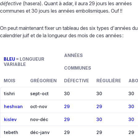
défective
(hasera). Quant à adar, il aura 29 jours les années
communes et 30 jours les années embolismiques. Ouf
!!
On peut maintenant fixer un tableau des six types d'années du
calendrier juif et de la longueur des mois de ces années
:
ANNÉES
BLEU
= LONGUEUR
VARIABLE
COMMUNES
MOIS
GRÉGORIEN
DÉFECTIVE
RÉGULIÈRE
AB
tishri
sept-oct
30
30
30
heshvan
oct-nov
29
29
30
kislev
nov-déc
29
30
30
tebeth
déc-janv
29
29
29