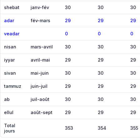
shebat
janv-fév
30
30
30
adar
fév-mars
29
29
29
veadar
0
0
0
nisan
mars-avril
30
30
30
iyyar
avril-mai
29
29
29
sivan
mai-juin
30
30
30
tammuz
juin-juil
29
29
29
ab
juil-août
30
30
30
ellul
août-sept
29
29
29
Total
353
354
355
jours