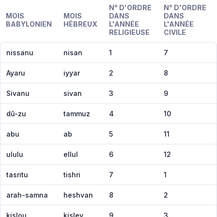
N° D'ORDRE
N° D'ORDRE
MOIS
MOIS
DANS
DANS
BABYLONIEN
HÉBREUX
L'ANNÉE
L'ANNÉE
RELIGIEUSE
CIVILE
nissanu
nisan
1
7
Ayaru
iyyar
2
8
Sivanu
sivan
3
9
dû-zu
tammuz
4
10
abu
ab
5
11
ululu
ellul
6
12
tasritu
tishri
7
1
arah-samna
heshvan
8
2
kislou
kislev
9
3