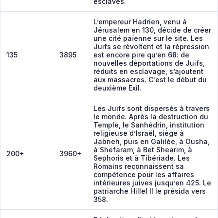
esclaves.
L’empereur Hadrien, venu à
Jérusalem en 130, décide de créer
une cité païenne sur le site. Les
Juifs se révoltent et la répression
135
3895
est encore pire qu’en 68: de
nouvelles déportations de Juifs,
réduits en esclavage, s’ajoutent
aux massacres. C'est le début du
deuxième Exil.
Les Juifs sont dispersés à travers
le monde. Après la destruction du
Temple, le Sanhédrin, institution
religieuse d’Israël, siège à
Jabneh, puis en Galilée, à Ousha,
à Shefaram, à Bet Shearim, à
200+
3960+
Sephoris et à Tibériade. Les
Romains reconnaissent sa
compétence pour les affaires
intérieures juives jusqu’en 425. Le
patriarche Hillel II le présida vers
358.