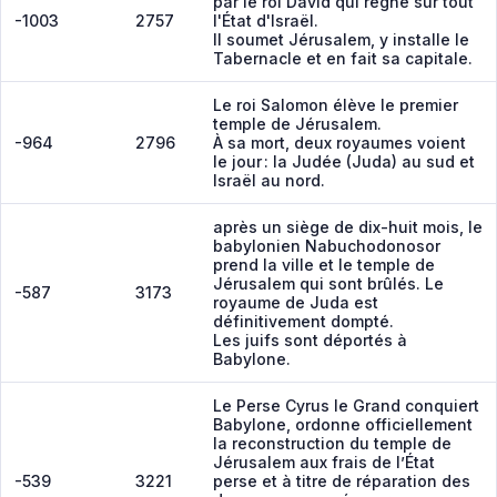
par le roi David qui règne sur tout
-1003
2757
l'État d'Israël.
Il soumet Jérusalem, y installe le
Tabernacle et en fait sa capitale.
Le roi Salomon élève le premier
temple de Jérusalem.
-964
2796
À sa mort, deux royaumes voient
le jour
: la Judée (Juda) au sud et
Israël au nord.
après un siège de dix-huit mois, le
babylonien Nabuchodonosor
prend la ville et le temple de
Jérusalem qui sont brûlés. Le
-587
3173
royaume de Juda est
définitivement dompté.
Les juifs sont déportés à
Babylone.
Le Perse Cyrus le Grand conquiert
Babylone, ordonne officiellement
la reconstruction du temple de
Jérusalem aux frais de l’État
-539
3221
perse et à titre de réparation des