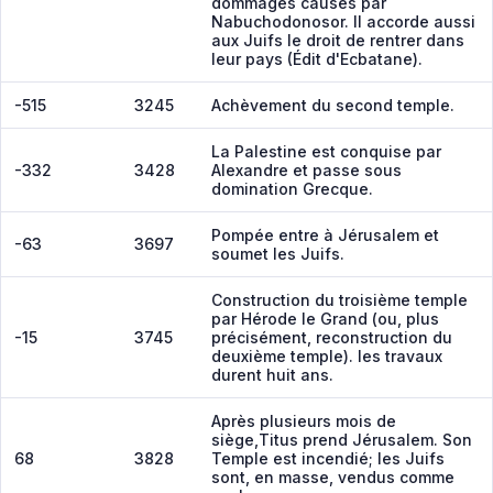
dommages causés par
Nabuchodonosor. Il accorde aussi
aux Juifs le droit de rentrer dans
leur pays (Édit d'Ecbatane).
-515
3245
Achèvement du second temple.
La Palestine est conquise par
-332
3428
Alexandre et passe sous
domination Grecque.
Pompée entre à Jérusalem et
-63
3697
soumet les Juifs.
Construction du troisième temple
par Hérode le Grand (ou, plus
-15
3745
précisément, reconstruction du
deuxième temple). les travaux
durent huit ans.
Après plusieurs mois de
siège,Titus prend Jérusalem. Son
68
3828
Temple est incendié; les Juifs
sont, en masse, vendus comme