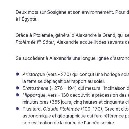
Deux mots sur Sosigène et son environnement. Pour div
à l'Égypte.
Grâce à Ptolémée, général d'Alexandre le Grand, qui s
er
Ptolémée I
Sôter
, Alexandrie accueillit des savants d
Se succèdent à Alexandrie une longue lignée d'astro
Aristarque
(vers - 270) qui conçut une horloge sola
la terre se déplaçait par rapport au soleil.
Eratosthène
(- 276 - 194) qui mesura l'inclinaison d
Hipparque
, vers - 130 découvrit la précession des 
minutes près (365 jours, cinq heures et cinquante c
Plus tard,
Claude Ptolémée
(100, 170), Grec et cit
astronomique et géographique qui fera référence pe
son estimation de la durée de l'année solaire.