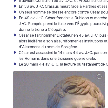
Il devient Consul en 59 av. J.-C. et Proconsul de la 
En 53 av. J.-C. Crassus meurt face à Parthes et ses
Un seul homme se dresse encore contre César pour
En 49 av. J.-C. César franchit le Rubicon et march
J.-C. Pompée prend la fuite vers l'Égypte poursuivi p
donne le trône à Cléopâtre.
César se fait nommer Dictateur en 45 av. J.-C. puis o
alors légiférer à son aise, réformer les institutions e
d'Alexandrie du nom de Sosigène.
César est assassiné le 14 mars 44 av. J.-C. par son 
les Romains dans une troisième guerre civile.
Le 20 mars 44 av. J.-C. la lecture du testament de C