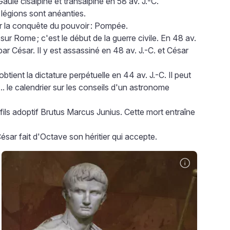
Gaule cisalpine et transalpine en 58 av. J.-C.
 légions sont anéanties.
 la conquête du pouvoir
: Pompée.
e sur Rome
; c'est le début de la guerre civile. En 48 av.
ar César. Il y est assassiné en 48 av. J.-C. et César
btient la dictature perpétuelle en 44 av. J.-C. Il peut
t... le calendrier sur les conseils d'un astronome
fils adoptif Brutus Marcus Junius. Cette mort entraîne
ésar fait d'Octave son héritier qui accepte.