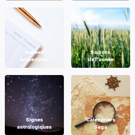
Années
Saisons
bissextiles
de l'année
Signes
Calendriers
astrologiques
Saga