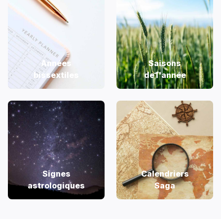
Années
Saisons
bissextiles
de l'année
Signes
Calendriers
astrologiques
Saga