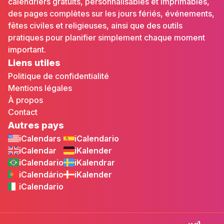
calendriers gratuits, personnalisables et imprimables,
des pages complètes sur les jours fériés, événements,
fêtes civiles et religieuses, ainsi que des outils
pratiques pour planifier simplement chaque moment
important.
Liens utiles
Politique de confidentialité
Mentions légales
À propos
Contact
Autres pays
iCalendars
iCalendario
iCalendar
iKalender
iCalendario
iKalendrar
iCalendário
iKalender
iCalendario