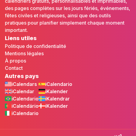
calendriers gratuits, personnalisables et imprimables,
des pages complètes sur les jours fériés, événements,
fêtes civiles et religieuses, ainsi que des outils
pratiques pour planifier simplement chaque moment
important.
Liens utiles
Politique de confidentialité
Mentions légales
À propos
Contact
Autres pays
iCalendars
iCalendario
iCalendar
iKalender
iCalendario
iKalendrar
iCalendário
iKalender
iCalendario