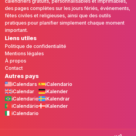
calendriers gratuits, personnalisables et imprimables,
des pages complètes sur les jours fériés, événements,
fêtes civiles et religieuses, ainsi que des outils
pratiques pour planifier simplement chaque moment
important.
Liens utiles
Politique de confidentialité
Mentions légales
À propos
Contact
Autres pays
iCalendars
iCalendario
iCalendar
iKalender
iCalendario
iKalendrar
iCalendário
iKalender
iCalendario