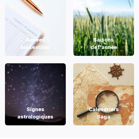
Années
Saisons
bissextiles
de l'année
Signes
Calendriers
astrologiques
Saga