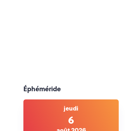
Éphéméride
jeudi
6
août 2026