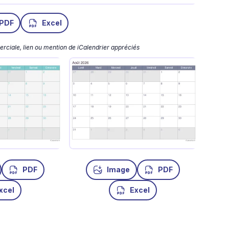
PDF
Excel
merciale, lien ou mention de iCalendrier appréciés
PDF
Image
PDF
xcel
Excel