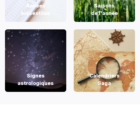
Années
Saisons
bissextiles
de l'année
Signes
Calendriers
astrologiques
Saga