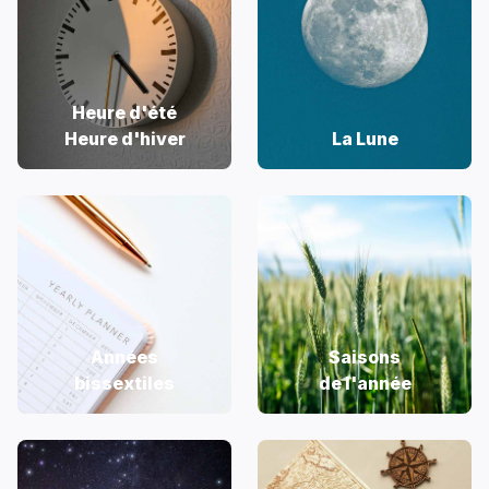
Heure d'été
Heure d'hiver
La Lune
Années
Saisons
bissextiles
de l'année