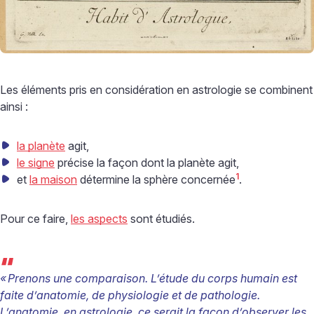
Les éléments pris en considération en astrologie se combinent
ainsi :
la planète
agit,
le signe
précise la façon dont la planète agit,
1
et
la maison
détermine la sphère concernée
.
Pour ce faire,
les aspects
sont étudiés.
“
«
Prenons une comparaison. L’étude du corps humain est
faite d’anatomie, de physiologie et de pathologie.
L’anatomie, en astrologie, ce serait la façon d’observer les