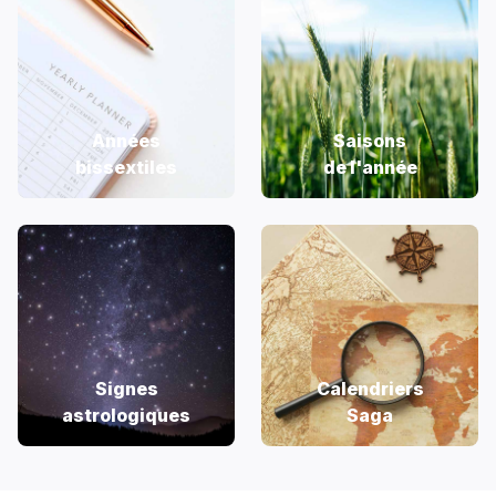
Années
Saisons
bissextiles
de l'année
Signes
Calendriers
astrologiques
Saga