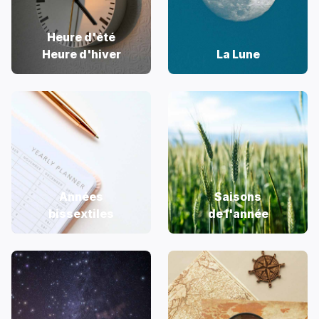
Heure d'été
Heure d'hiver
La Lune
Années
Saisons
bissextiles
de l'année