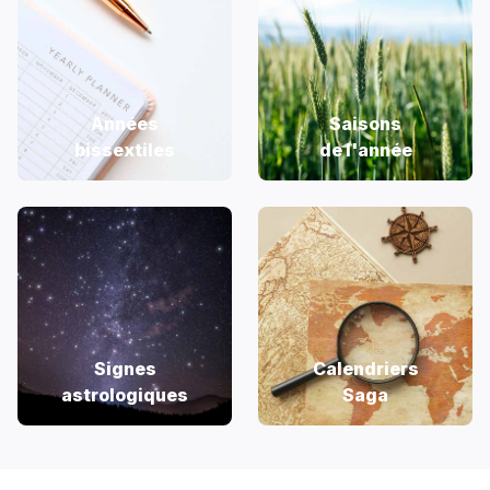
Années
Saisons
bissextiles
de l'année
Signes
Calendriers
astrologiques
Saga