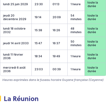
toute la
lundi 25 juin 2029
23:30
01:13
1 heure
durée
jeudi 20
54
toute la
19:14
20:09
décembre 2029
minutes
durée
lundi 18 octobre
48
toute la
15:38
16:26
2032
minutes
durée
50
toute la
jeudi 14 avril 2033
15:47
16:37
minutes
durée
lundi 11 février
toute la
18:34
19:49
1 heure
2036
durée
mercredi 6 août
toute la
23:03
00:39
1 heure
2036
durée
Heures exprimées dans le fuseau horaire Guyane française (Cayenne)
La Réunion