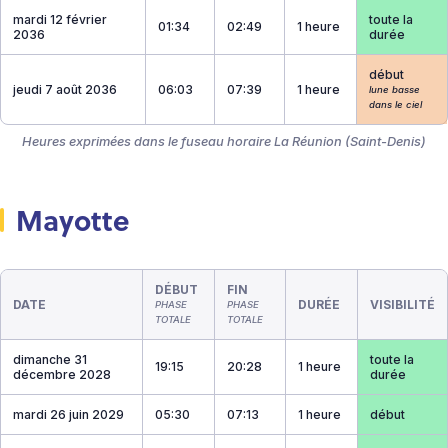
mardi 12 février
toute la
01:34
02:49
1 heure
2036
durée
début
jeudi 7 août 2036
06:03
07:39
1 heure
lune basse
dans le ciel
Heures exprimées dans le fuseau horaire La Réunion (Saint-Denis)
Mayotte
DÉBUT
FIN
DATE
DURÉE
VISIBILITÉ
PHASE
PHASE
TOTALE
TOTALE
dimanche 31
toute la
19:15
20:28
1 heure
décembre 2028
durée
mardi 26 juin 2029
05:30
07:13
1 heure
début