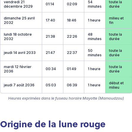
vendredi 21
54
toute la
01:14
02:09
décembre 2029
minutes
durée
dimanche 25 avril
milieu et
17:40
18:46
1 heure
2032
fin
lundi 18 octobre
48
toute la
21:38
22:26
2032
minutes
durée
50
toute la
jeudi 14 avril 2033
21:47
22:37
minutes
durée
mardi 12 février
toute la
00:34
01:49
1 heure
2036
durée
début et
jeudi 7 août 2036
05:03
06:39
1 heure
milieu
Heures exprimées dans le fuseau horaire Mayotte (Mamoudzou)
Origine de la lune rouge