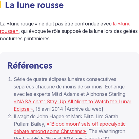
La lune rousse
La «
lune rouge
» ne doit pas être confondue avec
la «
lune
rousse
»
, qui évoque le rôle supposé de la lune lors des gelées
nocturnes printanières.
Références
Série de quatre éclipses lunaires consécutives
séparées chacune de moins de six mois. Échange
avec les experts Mitzi Adams et Alphonse Sterling,
«
NASA chat : Stay ‘Up All Night’ to Watch the Lunar
Eclipse
»
, 15 avril 2014 [Archive du web]
Il s’agit de John Hagee et Mark Biltz. Lire Sarah
Pulliam Bailey,
«
‘Blood moon’ sets off apocalyptic
debate among some Christians
»
, The Washington
Post, publié le 15 avril 2014, mis à jour le 22