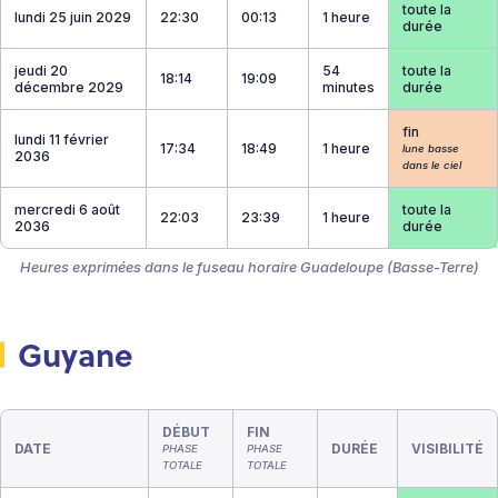
toute la
lundi 25 juin 2029
22:30
00:13
1 heure
durée
jeudi 20
54
toute la
18:14
19:09
décembre 2029
minutes
durée
fin
lundi 11 février
17:34
18:49
1 heure
lune basse
2036
dans le ciel
mercredi 6 août
toute la
22:03
23:39
1 heure
2036
durée
Heures exprimées dans le fuseau horaire Guadeloupe (Basse-Terre)
Guyane
DÉBUT
FIN
DATE
DURÉE
VISIBILITÉ
PHASE
PHASE
TOTALE
TOTALE