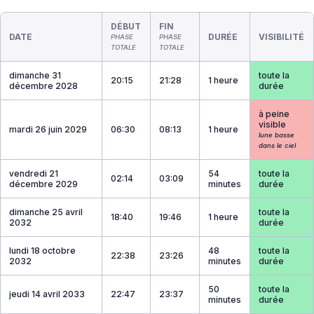
DÉBUT
FIN
DATE
DURÉE
VISIBILITÉ
PHASE
PHASE
TOTALE
TOTALE
dimanche 31
toute la
20:15
21:28
1 heure
décembre 2028
durée
à peine
visible
mardi 26 juin 2029
06:30
08:13
1 heure
lune basse
dans le ciel
vendredi 21
54
toute la
02:14
03:09
décembre 2029
minutes
durée
dimanche 25 avril
toute la
18:40
19:46
1 heure
2032
durée
lundi 18 octobre
48
toute la
22:38
23:26
2032
minutes
durée
50
toute la
jeudi 14 avril 2033
22:47
23:37
minutes
durée