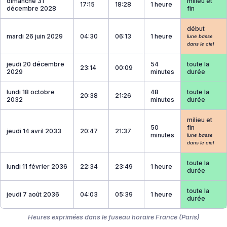
dimanche 31
milieu et
17:15
18:28
1 heure
décembre 2028
fin
début
mardi 26 juin 2029
04:30
06:13
1 heure
lune basse
dans le ciel
jeudi 20 décembre
54
toute la
23:14
00:09
2029
minutes
durée
lundi 18 octobre
48
toute la
20:38
21:26
2032
minutes
durée
milieu et
50
fin
jeudi 14 avril 2033
20:47
21:37
minutes
lune basse
dans le ciel
toute la
lundi 11 février 2036
22:34
23:49
1 heure
durée
toute la
jeudi 7 août 2036
04:03
05:39
1 heure
durée
Heures exprimées dans le fuseau horaire France (Paris)