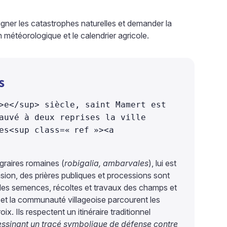
oigner les catastrophes naturelles et demander la
n météorologique et le calendrier agricole.
s
>e</sup> siècle, saint Mamert est
auvé à deux reprises la ville
es<sup class=«
ref
»><a
agraires romaines (
robigalia, ambarvales
), lui est
nsion, des prières publiques et processions sont
ur les semences, récoltes et travaux des champs et
ur et la communauté villageoise parcourent les
. Ils respectent un itinéraire traditionnel
 dessinant un tracé symbolique de défense contre